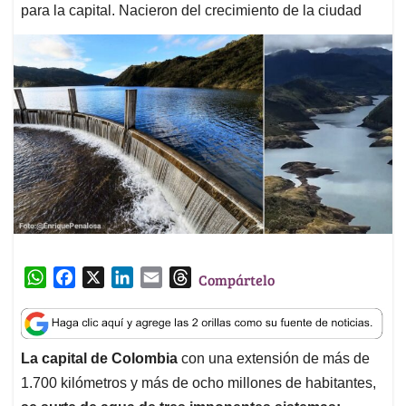
para la capital. Nacieron del crecimiento de la ciudad
W
F
X
L
E
T
Compártelo
h
a
i
m
h
a
c
n
a
r
t
e
k
i
e
La capital de Colombia
con una extensión de más de
s
b
e
l
a
1.700 kilómetros y más de ocho millones de habitantes,
A
o
d
d