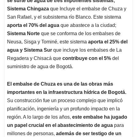
p
o
I
s
se surte de agua de tres imponentes sistemas;
p
k
n
Sistema Chingaza
que Incluye el embalse de Chuza y
San Rafael, y el subsistema río Blanco. Este sistema
aporta el 70% del agua
que abastece a la ciudad;
Sistema Norte
que se conforma de los embalses de
Neusa, Sisga y Tominé, este sistema
aporta el 25% del
agua
y Sistema Sur
que incluye los embalses de La
Regadera y Chisacá que
contribuye con el 5%
del
suministro de agua de Bogotá.
El embalse de Chuza es una de las obras más
importantes en la infraestructura hídrica de Bogotá.
Su construcción fue un proceso complejo que implicó
planificación, ingeniería y un profundo impacto en la
región. A lo largo de los años,
este embalse ha jugado
un papel crucial en el abastecimiento de agua
para
millones de personas,
además de ser testigo de un