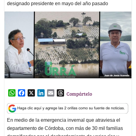
designado presidente en mayo del año pasado
W
F
X
L
E
T
Compártelo
h
a
i
m
h
a
c
n
a
r
t
e
k
i
e
En medio de la emergencia invernal que atraviesa el
s
b
e
l
a
departamento de Córdoba, con más de 30 mil familias
A
o
d
d