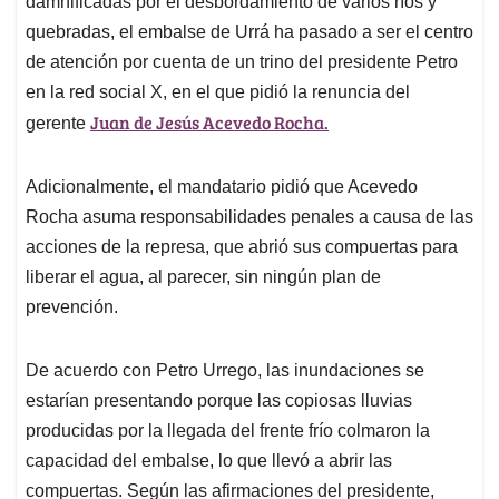
p
o
I
s
damnificadas por el desbordamiento de varios ríos y
p
k
n
quebradas, el embalse de Urrá ha pasado a ser el centro
de atención por cuenta de un trino del presidente Petro
en la red social X, en el que pidió la renuncia del
Juan de Jesús Acevedo Rocha.
gerente
Adicionalmente, el mandatario pidió que Acevedo
Rocha asuma responsabilidades penales a causa de las
acciones de la represa, que abrió sus compuertas para
liberar el agua, al parecer, sin ningún plan de
prevención.
De acuerdo con Petro Urrego, las inundaciones se
estarían presentando porque las copiosas lluvias
producidas por la llegada del frente frío colmaron la
capacidad del embalse, lo que llevó a abrir las
compuertas. Según las afirmaciones del presidente,