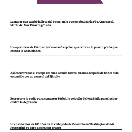
La mujer que tumbó la lista del Pacto, en la que estaba María Fda. Carrascal,
María del Mar Pizarro y “Lalis
Los opositores de Petro no tuvieron más opción que criticar la puerta por la que
entró a la Casa Blanca
Así encontraron el cuerpo del cura Camilo Torres, 60 años después de haber sido
escondido por un general del Ejército
Regresar a la radio para comentar fútbol, la solución de Iván Mejía para luchar
contra la depresión
La casona más de 100 años de la embajada de Colombia en Washington donde
Petro afinó su cara a cara con Trump