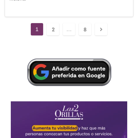
2
8
1
…