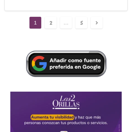
2
5
1
…