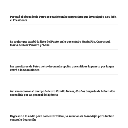
Por qué el abogado de Petro se reunió con la congresista que investigaba a su jefe,
el Presidente
La mujer que tumbó la lista del Pacto, en la que estaba María Fda. Carrascal,
María del Mar Pizarro y “Lalis
Los opositores de Petro no tuvieron más opción que criticar la puerta por la que
entró a la Casa Blanca
Así encontraron el cuerpo del cura Camilo Torres, 60 años después de haber sido
escondido por un general del Ejército
Regresar a la radio para comentar fútbol, la solución de Iván Mejía para luchar
contra la depresión