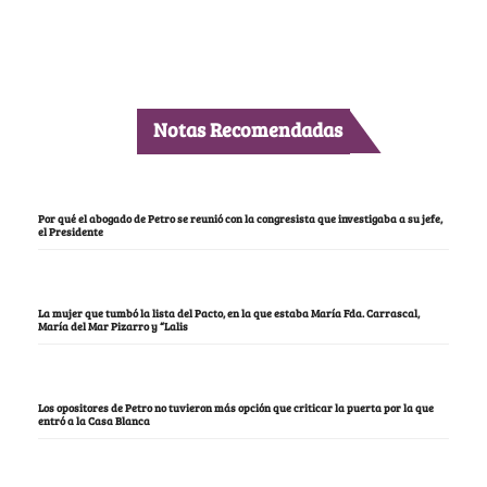
Notas Recomendadas
Por qué el abogado de Petro se reunió con la congresista que investigaba a su jefe,
el Presidente
La mujer que tumbó la lista del Pacto, en la que estaba María Fda. Carrascal,
María del Mar Pizarro y “Lalis
Los opositores de Petro no tuvieron más opción que criticar la puerta por la que
entró a la Casa Blanca