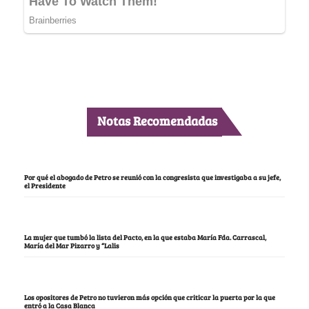
Notas Recomendadas
Por qué el abogado de Petro se reunió con la congresista que investigaba a su jefe,
el Presidente
La mujer que tumbó la lista del Pacto, en la que estaba María Fda. Carrascal,
María del Mar Pizarro y “Lalis
Los opositores de Petro no tuvieron más opción que criticar la puerta por la que
entró a la Casa Blanca