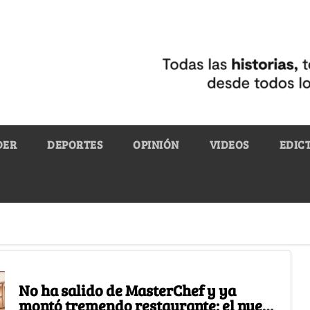
DER
DEPORTES
OPINIÓN
VIDEOS
EDIC
No ha salido de MasterChef y ya
montó tremendo restaurante: el nuevo