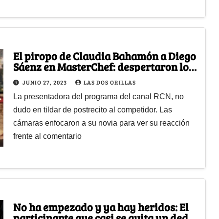
El piropo de Claudia Bahamón a Diego
Sáenz en MasterChef: despertaron los
celos de su novia
JUNIO 27, 2023
LAS DOS ORILLAS
La presentadora del programa del canal RCN, no
dudo en tildar de postrecito al competidor. Las
cámaras enfocaron a su novia para ver su reacción
frente al comentario
No ha empezado y ya hay heridos: El
participante que casi se quita un dedo