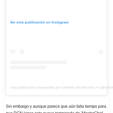
Una publicación compartida por chismes de famosos 👀 (@chis
Sin embargo y aunque parece que aún falta tiempo para
que RCN lance esta nueva temporada de '
MasterChef
Celebrity
', ya han habido accidentes. Y es que, por
medio de su cuenta de Instagram, el actor Julio César
Herrera compartió una foto en la que se ve una herida
que sufrió durante las grabaciones. Parece ser que fue
tan grave la vaina que incluso tuvieron que llegar a
cogerle puntos en uno de sus dedos. Hasta el momento
no se sabe si el actor sigue en competencia o habrá