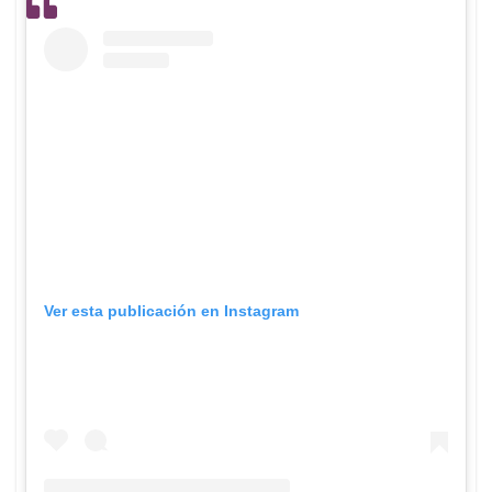
Ver esta publicación en Instagram
Una publicación compartida por Canal RCN (@canalrcn)
Y es que, hace algunas semanas se dio a conocer
quienes serían los participantes para la nueva