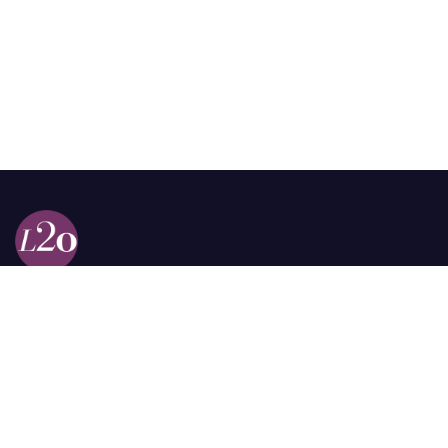
Calle 98a # 51-69 La Castellana
Bogotá, Colombia.
contacto @las2orillas.co
Pauta:
comercial@las2orillas.co
Temas Juridicos:
juridico@las2orillas.co
Todos los derechos reservados. Fundación Las Dos Orillas