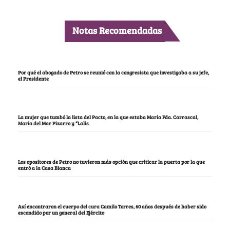
Notas Recomendadas
Por qué el abogado de Petro se reunió con la congresista que investigaba a su jefe,
el Presidente
La mujer que tumbó la lista del Pacto, en la que estaba María Fda. Carrascal,
María del Mar Pizarro y “Lalis
Los opositores de Petro no tuvieron más opción que criticar la puerta por la que
entró a la Casa Blanca
Así encontraron el cuerpo del cura Camilo Torres, 60 años después de haber sido
escondido por un general del Ejército