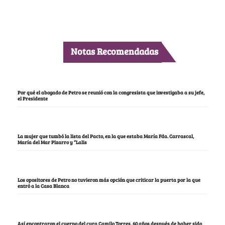
Notas Recomendadas
Por qué el abogado de Petro se reunió con la congresista que investigaba a su jefe,
el Presidente
La mujer que tumbó la lista del Pacto, en la que estaba María Fda. Carrascal,
María del Mar Pizarro y “Lalis
Los opositores de Petro no tuvieron más opción que criticar la puerta por la que
entró a la Casa Blanca
Así encontraron el cuerpo del cura Camilo Torres, 60 años después de haber sido