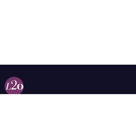
Calle 98a # 51-69 La Castellana
Bogotá, Colombia.
contacto @las2orillas.co