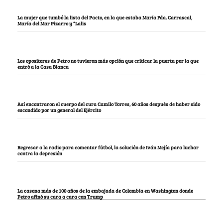
La mujer que tumbó la lista del Pacto, en la que estaba María Fda. Carrascal,
María del Mar Pizarro y “Lalis
Los opositores de Petro no tuvieron más opción que criticar la puerta por la que
entró a la Casa Blanca
Así encontraron el cuerpo del cura Camilo Torres, 60 años después de haber sido
escondido por un general del Ejército
Regresar a la radio para comentar fútbol, la solución de Iván Mejía para luchar
contra la depresión
La casona más de 100 años de la embajada de Colombia en Washington donde
Petro afinó su cara a cara con Trump