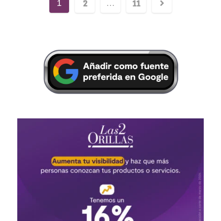
2
11
1
…