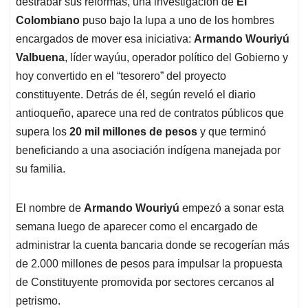
p
o
I
s
destrabar sus reformas, una investigación de
El
p
k
n
Colombiano
puso bajo la lupa a uno de los hombres
encargados de mover esa iniciativa:
Armando Wouriyú
Valbuena
, líder wayúu, operador político del Gobierno y
hoy convertido en el “tesorero” del proyecto
constituyente. Detrás de él, según reveló el diario
antioqueño, aparece una red de contratos públicos que
supera los
20 mil millones de pesos
y que terminó
beneficiando a una asociación indígena manejada por
su familia.
El nombre de
Armando Wouriyú
empezó a sonar esta
semana luego de aparecer como el encargado de
administrar la cuenta bancaria donde se recogerían más
de 2.000 millones de pesos para impulsar la propuesta
de Constituyente promovida por sectores cercanos al
petrismo.