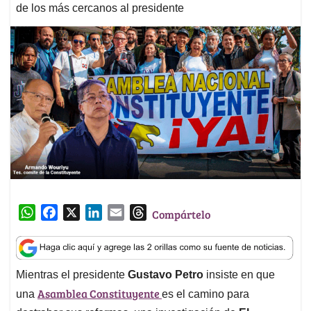
de los más cercanos al presidente
W
F
X
L
E
T
Compártelo
h
a
i
m
h
a
c
n
a
r
t
e
k
i
e
Mientras el presidente
Gustavo Petro
insiste en que
s
b
e
l
a
Asamblea Constituyente
A
o
d
d
una
es el camino para