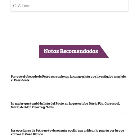
Notas Recomendadas
Por qué el abogado de Petro se reunió con la congresista que investigaba a su jefe,
el Presidente
La mujer que tumbó la lista del Pacto, en la que estaba María Fda. Carrascal,
María del Mar Pizarro y “Lalis
Los opositores de Petro no tuvieron más opción que criticar la puerta por la que
entró a la Casa Blanca