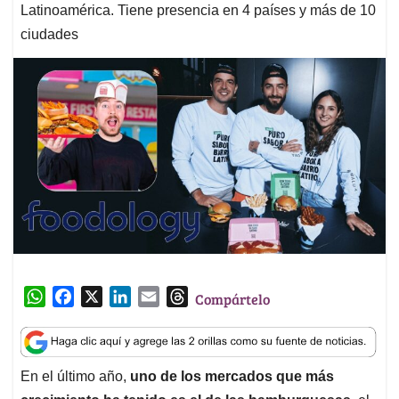
Latinoamérica. Tiene presencia en 4 países y más de 10
ciudades
W
F
X
L
E
T
Compártelo
h
a
i
m
h
a
c
n
a
r
t
e
k
i
e
En el último año,
uno de los mercados que más
s
b
e
l
a