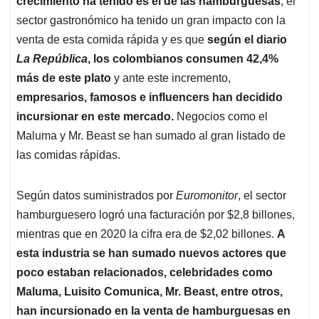
crecimiento ha tenido es el de las hamburguesas
, el
A
o
d
d
p
o
I
s
sector gastronómico ha tenido un gran impacto con la
p
k
n
venta de esta comida rápida y es que
según el diario
La República
, los colombianos consumen 42,4%
más de este plato
y ante este incremento,
empresarios, famosos e influencers han decidido
incursionar en este mercado.
Negocios como el
Maluma y Mr. Beast se han sumado al gran listado de
las comidas rápidas.
Según datos suministrados por
Euromonitor
, el sector
hamburguesero logró una facturación por $2,8 billones,
mientras que en 2020 la cifra era de $2,02 billones.
A
esta industria se han sumado nuevos actores que
poco estaban relacionados, celebridades como
Maluma, Luisito Comunica, Mr. Beast, entre otros,
han incursionado en la venta de hamburguesas en