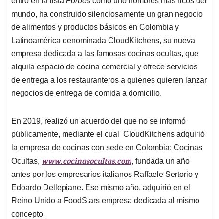
p
o
I
s
entró en la lista
Forbes
como uno hombres más ricos del
p
k
n
mundo, ha construido silenciosamente un gran negocio
de alimentos y productos básicos en Colombia y
Latinoamérica denominada CloudKitchens, su nueva
empresa dedicada a las famosas cocinas ocultas, que
alquila espacio de cocina comercial y ofrece servicios
de entrega a los restauranteros a quienes quieren lanzar
negocios de entrega de comida a domicilio.
En 2019, realizó un acuerdo del que no se informó
públicamente, mediante el cual CloudKitchens adquirió
la empresa de cocinas con sede en Colombia: Cocinas
www.cocinasocultas.com
Ocultas,
, fundada un año
antes por los empresarios italianos Raffaele Sertorio y
Edoardo Dellepiane. Ese mismo año, adquirió en el
Reino Unido a FoodStars empresa dedicada al mismo
concepto.