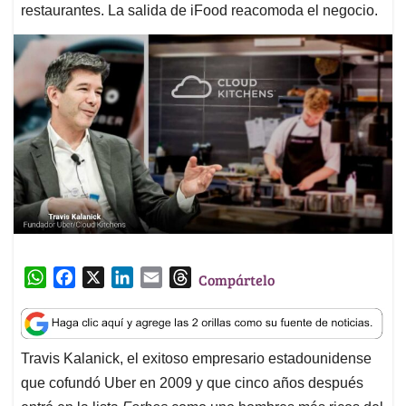
restaurantes. La salida de iFood reacomoda el negocio.
W
F
X
L
E
T
Compártelo
h
a
i
m
h
a
c
n
a
r
t
e
k
i
e
Travis Kalanick, el exitoso empresario estadounidense
s
b
e
l
a
que cofundó Uber en 2009 y que cinco años después
A
o
d
d