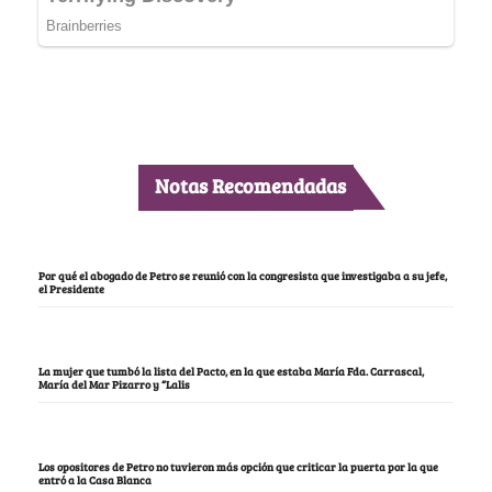
Notas Recomendadas
Por qué el abogado de Petro se reunió con la congresista que investigaba a su jefe,
el Presidente
La mujer que tumbó la lista del Pacto, en la que estaba María Fda. Carrascal,
María del Mar Pizarro y “Lalis
Los opositores de Petro no tuvieron más opción que criticar la puerta por la que
entró a la Casa Blanca