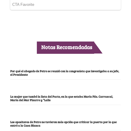
Notas Recomendadas
Por qué el abogado de Petro se reunió con la congresista que investigaba a su jefe,
el Presidente
La mujer que tumbó la lista del Pacto, en la que estaba María Fda. Carrascal,
María del Mar Pizarro y “Lalis
Los opositores de Petro no tuvieron más opción que criticar la puerta por la que
entró a la Casa Blanca