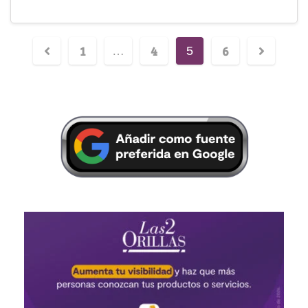
1
4
6
…
5