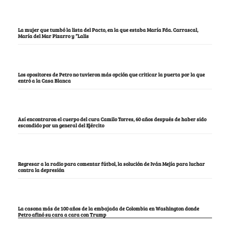
La mujer que tumbó la lista del Pacto, en la que estaba María Fda. Carrascal,
María del Mar Pizarro y “Lalis
Los opositores de Petro no tuvieron más opción que criticar la puerta por la que
entró a la Casa Blanca
Así encontraron el cuerpo del cura Camilo Torres, 60 años después de haber sido
escondido por un general del Ejército
Regresar a la radio para comentar fútbol, la solución de Iván Mejía para luchar
contra la depresión
La casona más de 100 años de la embajada de Colombia en Washington donde
Petro afinó su cara a cara con Trump