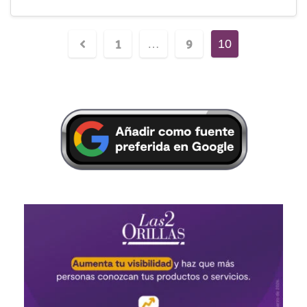
1
9
…
10