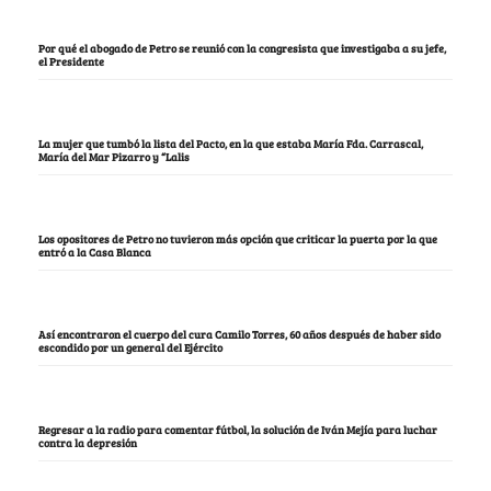
Por qué el abogado de Petro se reunió con la congresista que investigaba a su jefe,
el Presidente
La mujer que tumbó la lista del Pacto, en la que estaba María Fda. Carrascal,
María del Mar Pizarro y “Lalis
Los opositores de Petro no tuvieron más opción que criticar la puerta por la que
entró a la Casa Blanca
Así encontraron el cuerpo del cura Camilo Torres, 60 años después de haber sido
escondido por un general del Ejército
Regresar a la radio para comentar fútbol, la solución de Iván Mejía para luchar
contra la depresión