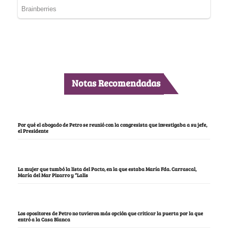
Notas Recomendadas
Por qué el abogado de Petro se reunió con la congresista que investigaba a su jefe,
el Presidente
La mujer que tumbó la lista del Pacto, en la que estaba María Fda. Carrascal,
María del Mar Pizarro y “Lalis
Los opositores de Petro no tuvieron más opción que criticar la puerta por la que
entró a la Casa Blanca