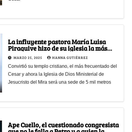
La influyente pastora María Luisa
Piraquive hizo de su iglesia la más
popular del Cesar y alista megasede
MARZO 25, 2025
HANNA GUTIÉRREZ
Convirtió su templo cristiano, el más frecuentado del
Cesar y ahora la Iglesia de Dios Ministerial de
Jesucristo del Mira será una sede de 5 mil metros
Ape Cuello, el cuestionado congresista
que no le falla a Petro y a quien la