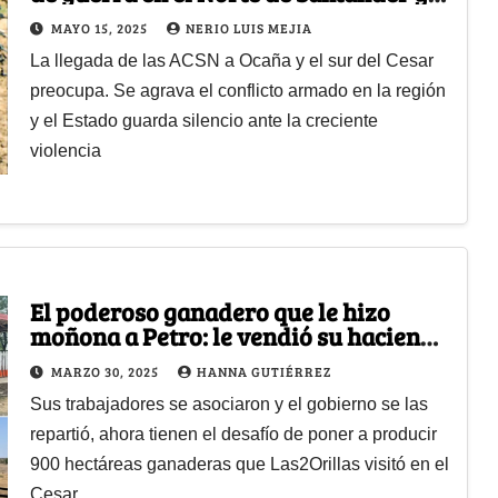
el sur del Cesar
MAYO 15, 2025
NERIO LUIS MEJIA
La llegada de las ACSN a Ocaña y el sur del Cesar
preocupa. Se agrava el conflicto armado en la región
y el Estado guarda silencio ante la creciente
violencia
El poderoso ganadero que le hizo
moñona a Petro: le vendió su hacienda
y esta le quedó a sus empleados
MARZO 30, 2025
HANNA GUTIÉRREZ
Sus trabajadores se asociaron y el gobierno se las
repartió, ahora tienen el desafío de poner a producir
900 hectáreas ganaderas que Las2Orillas visitó en el
Cesar