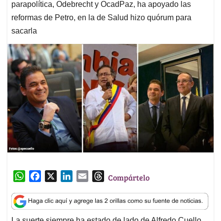
parapolítica, Odebrecht y OcadPaz, ha apoyado las
reformas de Petro, en la de Salud hizo quórum para
sacarla
W
F
X
L
E
T
Compártelo
h
a
i
m
h
a
c
n
a
r
t
e
k
i
e
La suerte siempre ha estado de lado de Alfredo Cuello