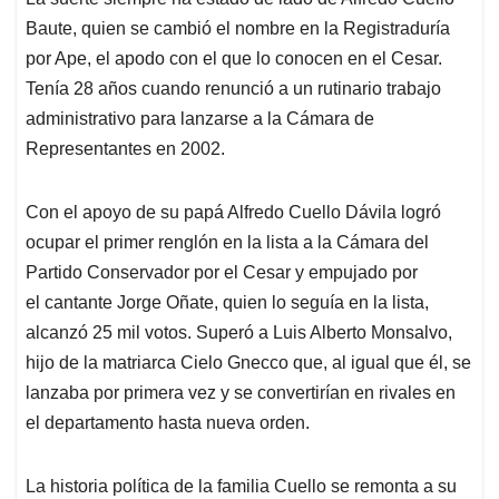
s
b
e
l
a
Baute, quien se cambió el nombre en la Registraduría
A
o
d
d
p
o
I
s
por Ape, el apodo con el que lo conocen en el Cesar.
p
k
n
Tenía 28 años cuando renunció a un rutinario trabajo
administrativo para lanzarse a la Cámara de
Representantes en 2002.
Con el apoyo de su papá Alfredo Cuello Dávila logró
ocupar el primer renglón en la lista a la Cámara del
Partido Conservador por el Cesar y empujado por
el cantante Jorge Oñate, quien lo seguía en la lista,
alcanzó 25 mil votos. Superó a Luis Alberto Monsalvo,
hijo de la matriarca Cielo Gnecco que, al igual que él, se
lanzaba por primera vez y se convertirían en rivales en
el departamento hasta nueva orden.
La historia política de la familia Cuello se remonta a su