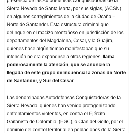
p
o
I
s
presencia de las Autodefensas Conquistadoras de la
p
k
n
Sierra Nevada de Santa Marta, por sus siglas, (ACSN)
en algunos corregimientos de la ciudad de Ocaña –
Norte de Santander. Esta estructura criminal que
delinque en el macizo montañoso en jurisdicción de los
departamentos del Magdalena, Cesar, y la Guajira,
quienes hace algún tiempo manifestaban que su
intención no era expandirse a otras regiones,
llama
poderosamente la atención, que se anuncie la
llegada de este grupo delincuencial a zonas de Norte
de Santander, y Sur del Cesar.
Las denominadas Autodefensas Conquistadoras de la
Sierra Nevada, quienes han venido protagonizando
enfrentamientos violentos, en contra el Ejército
Gaitanista de Colombia, (EGC), o Clan del Golfo, por el
dominio del control territorial en poblaciones de la Sierra