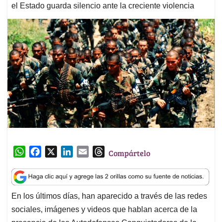
el Estado guarda silencio ante la creciente violencia
W
F
X
L
E
T
Compártelo
h
a
i
m
h
a
c
n
a
r
t
e
k
i
e
En los últimos días, han aparecido a través de las redes
s
b
e
l
a
sociales, imágenes y videos que hablan acerca de la
A
o
d
d