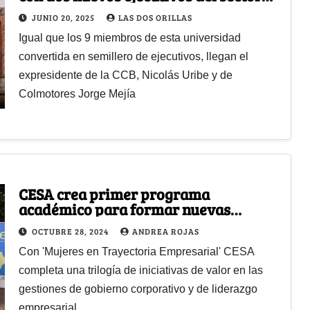
privado
JUNIO 20, 2025
LAS DOS ORILLAS
Igual que los 9 miembros de esta universidad
convertida en semillero de ejecutivos, llegan el
expresidente de la CCB, Nicolás Uribe y de
Colmotores Jorge Mejía
CESA crea primer programa
académico para formar nuevas
generaciones de mujeres líderes del
OCTUBRE 28, 2024
ANDREA ROJAS
país
Con 'Mujeres en Trayectoria Empresarial' CESA
completa una trilogía de iniciativas de valor en las
gestiones de gobierno corporativo y de liderazgo
empresarial