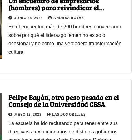
Un encuentro de empresarios
(hombres) para reivindicar el
necesario liderazgo femenino
JUNIO 26, 2023
ANDREA ROJAS
En el encuentro, más de 200 hombres conversaron
sobre por qué el liderazgo femenino es solo
ocasional y no como una verdadera transformación
cultural
Felipe Bayón, otro peso pesado en el
Consejo de la Universidad CESA
MAYO 15, 2023
LAS DOS ORILLAS
La escuela ha ido reclutando para tener entre sus
directivos a exfuncionarios de distintos gobiernos