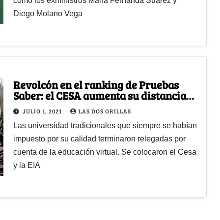
como los exministros María Fernanda Suárez y
Diego Molano Vega
Revolcón en el ranking de Pruebas
Saber: el CESA aumenta su distancia
con respecto a la Nacional
JULIO 1, 2021
LAS DOS ORILLAS
Las universidad tradicionales que siempre se habían
impuesto por su calidad terminaron relegadas por
cuenta de la educación virtual. Se colocaron el Cesa
y la EIA