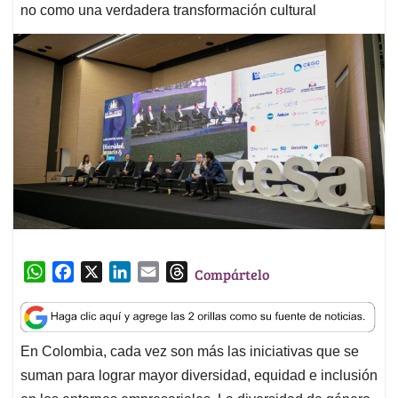
no como una verdadera transformación cultural
W
F
X
L
E
T
Compártelo
h
a
i
m
h
a
c
n
a
r
t
e
k
i
e
En Colombia, cada vez son más las iniciativas que se
s
b
e
l
a
suman para lograr mayor diversidad, equidad e inclusión
A
o
d
d