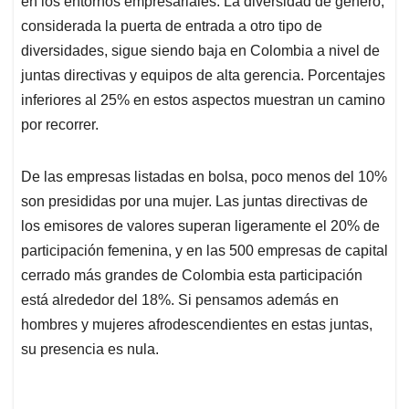
p
o
I
s
en los entornos empresariales. La diversidad de género,
p
k
n
considerada la puerta de entrada a otro tipo de
diversidades, sigue siendo baja en Colombia a nivel de
juntas directivas y equipos de alta gerencia. Porcentajes
inferiores al 25% en estos aspectos muestran un camino
por recorrer.
De las empresas listadas en bolsa, poco menos del 10%
son presididas por una mujer. Las juntas directivas de
los emisores de valores superan ligeramente el 20% de
participación femenina, y en las 500 empresas de capital
cerrado más grandes de Colombia esta participación
está alrededor del 18%. Si pensamos además en
hombres y mujeres afrodescendientes en estas juntas,
su presencia es nula.