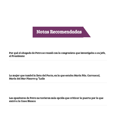
Notas Recomendadas
Por qué el abogado de Petro se reunió con la congresista que investigaba a su jefe,
el Presidente
La mujer que tumbó la lista del Pacto, en la que estaba María Fda. Carrascal,
María del Mar Pizarro y “Lalis
Los opositores de Petro no tuvieron más opción que criticar la puerta por la que
entró a la Casa Blanca