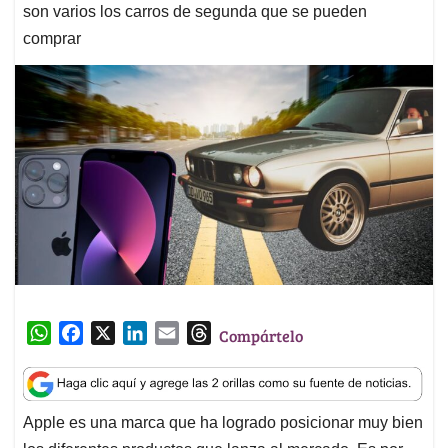
son varios los carros de segunda que se pueden
comprar
W
F
X
L
E
T
Compártelo
h
a
i
m
h
a
c
n
a
r
t
e
k
i
e
Apple es una marca que ha logrado posicionar muy bien
s
b
e
l
a