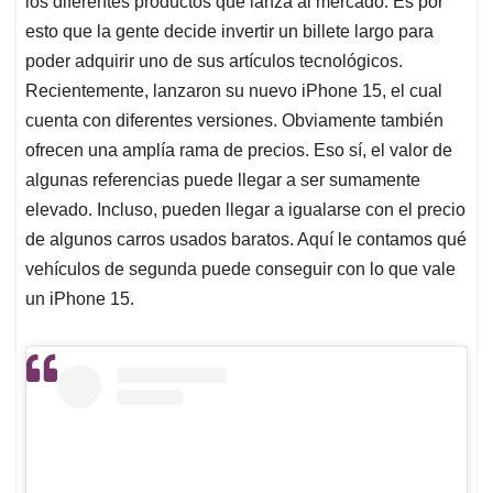
los diferentes productos que lanza al mercado. Es por
A
o
d
d
p
o
I
s
esto que la gente decide invertir un billete largo para
p
k
n
poder adquirir uno de sus artículos tecnológicos.
Recientemente, lanzaron su nuevo iPhone 15, el cual
cuenta con diferentes versiones. Obviamente también
ofrecen una amplía rama de precios. Eso sí, el valor de
algunas referencias puede llegar a ser sumamente
elevado. Incluso, pueden llegar a igualarse con el precio
de algunos carros usados baratos. Aquí le contamos qué
vehículos de segunda puede conseguir con lo que vale
un iPhone 15.