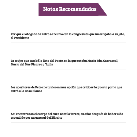
Notas Recomendadas
Por qué el abogado de Petro se reunió con la congresista que investigaba a su jefe,
el Presidente
La mujer que tumbó la lista del Pacto, en la que estaba María Fda. Carrascal,
María del Mar Pizarro y “Lalis
Los opositores de Petro no tuvieron más opción que criticar la puerta por la que
entró a la Casa Blanca
Así encontraron el cuerpo del cura Camilo Torres, 60 años después de haber sido
escondido por un general del Ejército