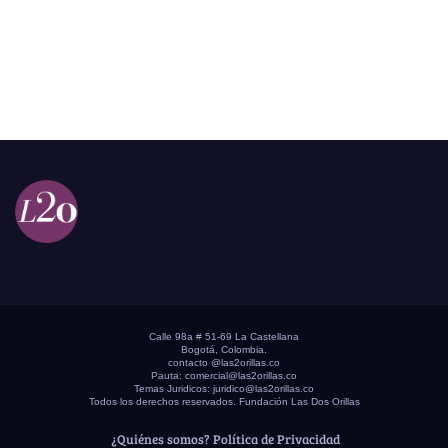
Calle 98a # 51-69 La Castellana
Bogotá, Colombia.
contacto @las2orillas.co
Pauta:
comercial@las2orillas.co
Temas Juridicos:
juridico@las2orillas.co
Todos los derechos reservados. Fundación Las Dos Orillas
¿Quiénes somos?
Política de Privacidad