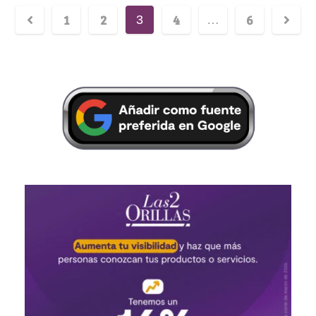
1
2
4
6
3
…