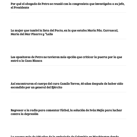
Por qué el abogado de Petro se reunió con la congresista que investigaba a su jefe,
el Presidente
La mujer que tumbó la lista del Pacto, en la que estaba María Fda. Carrascal,
María del Mar Pizarro y “Lalis
Los opositores de Petro no tuvieron más opción que criticar la puerta por la que
entró a la Casa Blanca
Así encontraron el cuerpo del cura Camilo Torres, 60 años después de haber sido
escondido por un general del Ejército
Regresar a la radio para comentar fútbol, la solución de Iván Mejía para luchar
contra la depresión
La casona más de 100 años de la embajada de Colombia en Washington donde