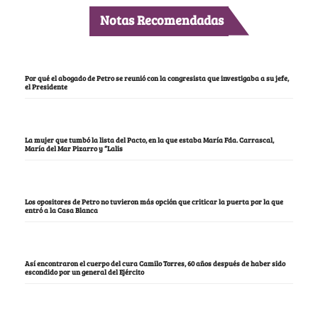
Notas Recomendadas
Por qué el abogado de Petro se reunió con la congresista que investigaba a su jefe,
el Presidente
La mujer que tumbó la lista del Pacto, en la que estaba María Fda. Carrascal,
María del Mar Pizarro y “Lalis
Los opositores de Petro no tuvieron más opción que criticar la puerta por la que
entró a la Casa Blanca
Así encontraron el cuerpo del cura Camilo Torres, 60 años después de haber sido
escondido por un general del Ejército