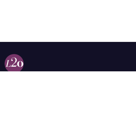
Calle 98a # 51-69 La Castellana
Bogotá, Colombia.
contacto @las2orillas.co
Pauta:
comercial@las2orillas.co
Temas Juridicos:
juridico@las2orillas.co
Todos los derechos reservados. Fundación Las Dos Orillas
¿Quiénes somos?
Política de Privacidad