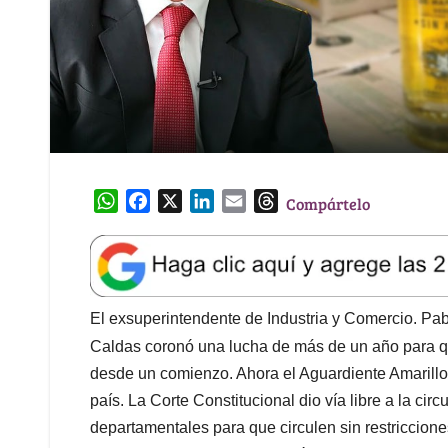
W
F
X
L
E
T
Compártelo
h
a
i
m
h
a
c
n
a
r
t
e
k
i
e
s
b
e
l
a
A
o
d
d
El exsuperintendente de Industria y Comercio. Pa
p
o
I
s
Caldas coronó una lucha de más de un año para 
p
k
n
desde un comienzo. Ahora el Aguardiente Amarill
país. La Corte Constitucional dio vía libre a la cir
departamentales para que circulen sin restriccione