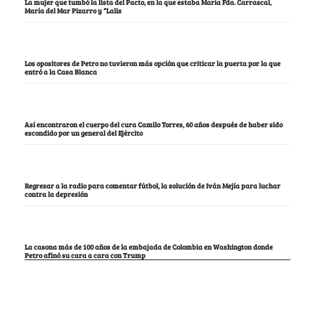
La mujer que tumbó la lista del Pacto, en la que estaba María Fda. Carrascal,
María del Mar Pizarro y “Lalis
Los opositores de Petro no tuvieron más opción que criticar la puerta por la que
entró a la Casa Blanca
Así encontraron el cuerpo del cura Camilo Torres, 60 años después de haber sido
escondido por un general del Ejército
Regresar a la radio para comentar fútbol, la solución de Iván Mejía para luchar
contra la depresión
La casona más de 100 años de la embajada de Colombia en Washington donde
Petro afinó su cara a cara con Trump