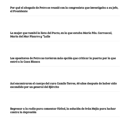
Por qué el abogado de Petro se reunió con la congresista que investigaba a su jefe,
el Presidente
La mujer que tumbó la lista del Pacto, en la que estaba María Fda. Carrascal,
María del Mar Pizarro y “Lalis
Los opositores de Petro no tuvieron más opción que criticar la puerta por la que
entró a la Casa Blanca
Así encontraron el cuerpo del cura Camilo Torres, 60 años después de haber sido
escondido por un general del Ejército
Regresar a la radio para comentar fútbol, la solución de Iván Mejía para luchar
contra la depresión