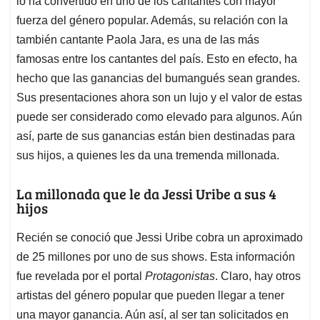
p
o
I
s
lo ha convertido en uno de los cantantes con mayor
p
k
n
fuerza del género popular. Además, su relación con la
también cantante Paola Jara, es una de las más
famosas entre los cantantes del país. Esto en efecto, ha
hecho que las ganancias del bumangués sean grandes.
Sus presentaciones ahora son un lujo y el valor de estas
puede ser considerado como elevado para algunos. Aún
así, parte de sus ganancias están bien destinadas para
sus hijos, a quienes les da una tremenda millonada.
La millonada que le da Jessi Uribe a sus 4
hijos
Recién se conoció que Jessi Uribe cobra un aproximado
de 25 millones por uno de sus shows. Esta información
fue revelada por el portal
Protagonistas
. Claro, hay otros
artistas del género popular que pueden llegar a tener
una mayor ganancia. Aún así, al ser tan solicitados en