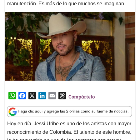
manutención. Es más de lo que muchos se imaginan
W
F
X
L
E
T
Compártelo
h
a
i
m
h
a
c
n
a
r
t
e
k
i
e
Hoy en día, Jessi Uribe es uno de los artistas con mayor
s
b
e
l
a
reconocimiento de Colombia. El talento de este hombre,
A
o
d
d