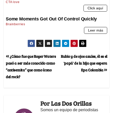
¿Cómo fue que Roger Waters
Rubio y de ojos azules, él es el
pasó a ser más conocido como
'papá' de la hija que espera
“antisemita” que como ícono
Epa Colombia
del rock?
Por
Las Dos Orillas
Somos un equipo de periodistas