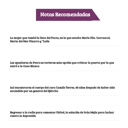
Notas Recomendadas
La mujer que tumbó la lista del Pacto, en la que estaba María Fda. Carrascal,
María del Mar Pizarro y “Lalis
Los opositores de Petro no tuvieron más opción que criticar la puerta por la que
entró a la Casa Blanca
Así encontraron el cuerpo del cura Camilo Torres, 60 años después de haber sido
escondido por un general del Ejército
Regresar a la radio para comentar fútbol, la solución de Iván Mejía para luchar
contra la depresión