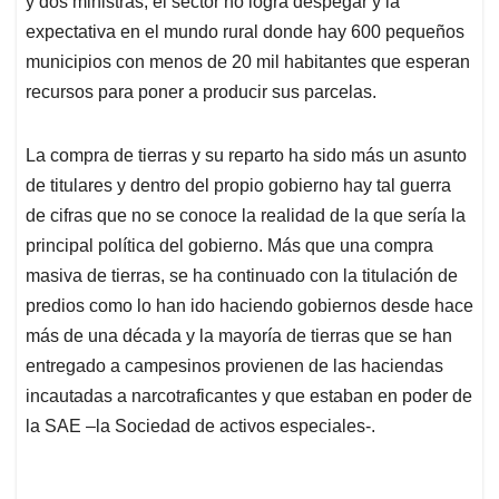
p
o
I
s
y dos ministras, el sector no logra despegar y la
p
k
n
expectativa en el mundo rural donde hay 600 pequeños
municipios con menos de 20 mil habitantes que esperan
recursos para poner a producir sus parcelas.
La compra de tierras y su reparto ha sido más un asunto
de titulares y dentro del propio gobierno hay tal guerra
de cifras que no se conoce la realidad de la que sería la
principal política del gobierno. Más que una compra
masiva de tierras, se ha continuado con la titulación de
predios como lo han ido haciendo gobiernos desde hace
más de una década y la mayoría de tierras que se han
entregado a campesinos provienen de las haciendas
incautadas a narcotraficantes y que estaban en poder de
la SAE –la Sociedad de activos especiales-.