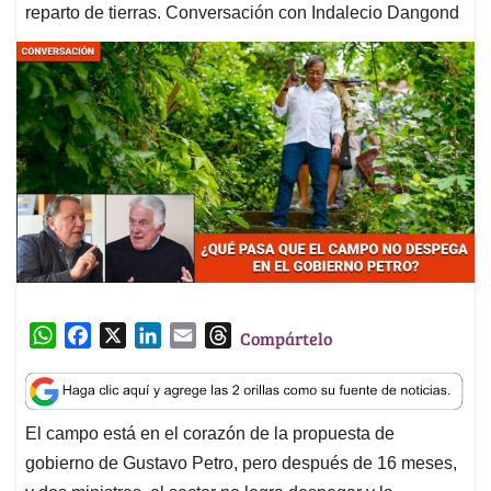
reparto de tierras. Conversación con Indalecio Dangond
W
F
X
L
E
T
Compártelo
h
a
i
m
h
a
c
n
a
r
t
e
k
i
e
El campo está en el corazón de la propuesta de
s
b
e
l
a
gobierno de Gustavo Petro, pero después de 16 meses,
A
o
d
d