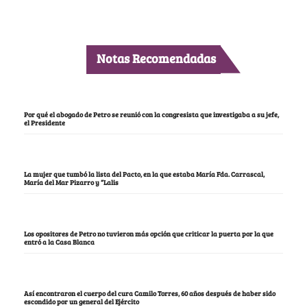
Notas Recomendadas
Por qué el abogado de Petro se reunió con la congresista que investigaba a su jefe,
el Presidente
La mujer que tumbó la lista del Pacto, en la que estaba María Fda. Carrascal,
María del Mar Pizarro y “Lalis
Los opositores de Petro no tuvieron más opción que criticar la puerta por la que
entró a la Casa Blanca
Así encontraron el cuerpo del cura Camilo Torres, 60 años después de haber sido
escondido por un general del Ejército