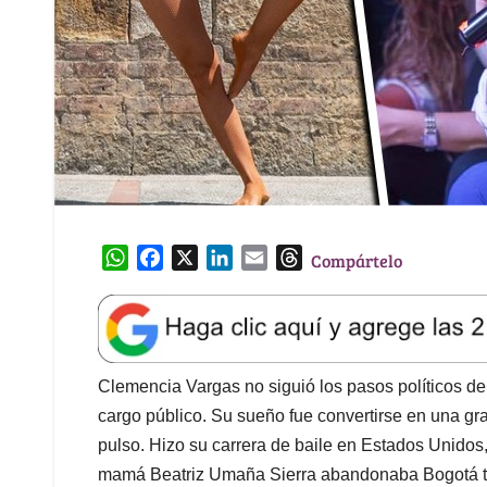
W
F
X
L
E
T
Compártelo
h
a
i
m
h
a
c
n
a
r
t
e
k
i
e
s
b
e
l
a
A
o
d
d
Clemencia Vargas no siguió los pasos políticos de 
p
o
I
s
cargo público. Su sueño fue convertirse en una gra
p
k
n
pulso. Hizo su carrera de baile en Estados Unidos
mamá Beatriz Umaña Sierra abandonaba Bogotá tra