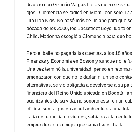
divorcio con Germán Vargas Lleras quien se separó
ojos-. Clemencia se radicó en Miami, con solo 12 
Hip Hop Kids. No pasó más de un año para que se 
década de los 2000, los Backstreet Boys, fue telo
Child. Madonna escogió a Clemencia para que bail
Pero el baile no pagaría las cuentas, a los 18 año
Finanzas y Economía en Boston y aunque no le fu
Una vez terminó la universidad, pensó en retomar e
amenazaron con que no le darían ni un solo centa
alternativas, se vio obligada a devolverse a su pa
financiera del Reino Unido ubicada en Bogotá lla
agonizantes de su vida, no soportó estar en un cu
oficina, sentía que en aquel ambiente era una tota
carta de renuncia un viernes, sabía exactamente l
emprender con lo mejor que sabía hacer: bailar.