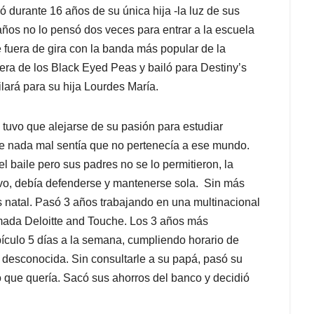
 durante 16 años de su única hija -la luz de sus
años no lo pensó dos veces para entrar a la escuela
fuera de gira con la banda más popular de la
nera de los Black Eyed Peas y bailó para Destiny’s
ará para su hija Lourdes María.
s tuvo que alejarse de su pasión para estudiar
e nada mal sentía que no pertenecía a ese mundo.
l baile pero sus padres no se lo permitieron, la
vo, debía defenderse y mantenerse sola. Sin más
ís natal. Pasó 3 años trabajando en una multinacional
mada Deloitte and Touche. Los 3 años más
bículo 5 días a la semana, cumpliendo horario de
l desconocida. Sin consultarle a su papá, pasó su
o que quería. Sacó sus ahorros del banco y decidió