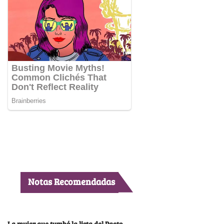
Notas Recomendadas
La mujer que tumbó la lista del Pacto,