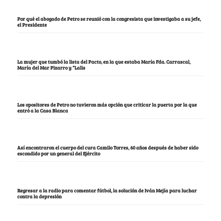
Por qué el abogado de Petro se reunió con la congresista que investigaba a su jefe,
el Presidente
La mujer que tumbó la lista del Pacto, en la que estaba María Fda. Carrascal,
María del Mar Pizarro y “Lalis
Los opositores de Petro no tuvieron más opción que criticar la puerta por la que
entró a la Casa Blanca
Así encontraron el cuerpo del cura Camilo Torres, 60 años después de haber sido
escondido por un general del Ejército
Regresar a la radio para comentar fútbol, la solución de Iván Mejía para luchar
contra la depresión