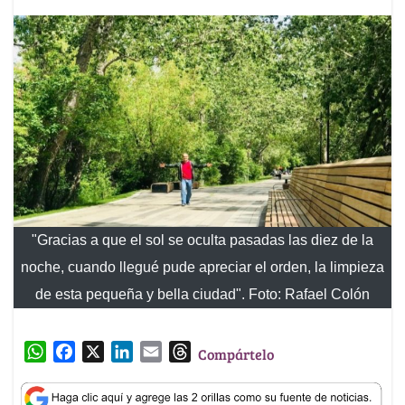
"Gracias a que el sol se oculta pasadas las diez de la
noche, cuando llegué pude apreciar el orden, la limpieza
de esta pequeña y bella ciudad". Foto: Rafael Colón
W
F
X
L
E
T
Compártelo
h
a
i
m
h
a
c
n
a
r