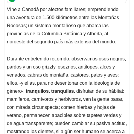
t
e
k
i
e
Vine a Canadá por afectos familiares; emprendiendo
s
b
e
l
a
una aventura de 1.500 kilómetros entre las Montañas
A
o
d
d
p
o
I
s
Rocosas; un sistema montañoso que abarca las
p
k
n
provincias de la Columbia Británica y Alberta, al
noroeste del segundo país más extenso del mundo.
Durante entretenido recorrido, observamos osos negros,
pardos y un oso grizzly, oseznos, antílopes, alces y
venados, cabras de montaña, castores, patos y aves;
ellos, -y ellas, para no desentonar con la ideología de
género-,
tranquilos, tranquilas,
disfrutan de su hábitat:
mamíferos, carnívoros y herbívoros, ven la gente pasar,
con mirada circunspecta; comen hierbas y hojas del
verano, permanecen apacibles sobre tapetes verdes y
de agua transparente; pueden cambiar su pasiva actitud,
mostrando los dientes, si algún ser humano se acerca a