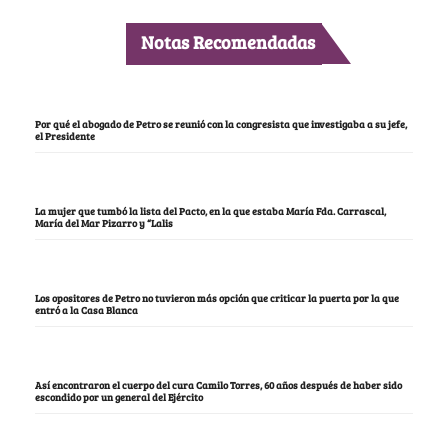
Notas Recomendadas
Por qué el abogado de Petro se reunió con la congresista que investigaba a su jefe,
el Presidente
La mujer que tumbó la lista del Pacto, en la que estaba María Fda. Carrascal,
María del Mar Pizarro y “Lalis
Los opositores de Petro no tuvieron más opción que criticar la puerta por la que
entró a la Casa Blanca
Así encontraron el cuerpo del cura Camilo Torres, 60 años después de haber sido
escondido por un general del Ejército