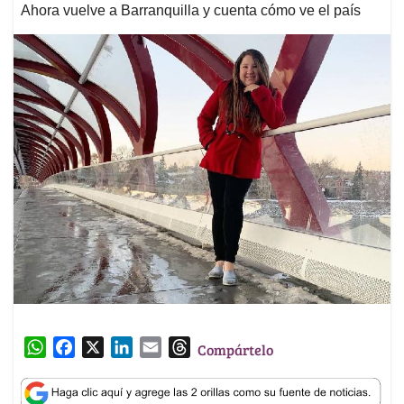
Ahora vuelve a Barranquilla y cuenta cómo ve el país
W
F
X
L
E
T
Compártelo
h
a
i
m
h
a
c
n
a
r