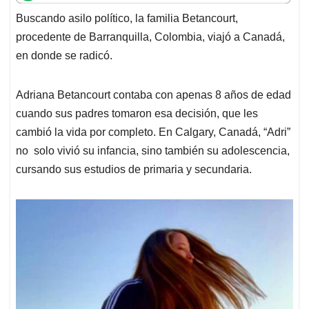
t
e
k
i
e
Buscando asilo político, la familia Betancourt,
s
b
e
l
a
procedente de Barranquilla, Colombia, viajó a Canadá,
A
o
d
d
p
o
I
s
en donde se radicó.
p
k
n
Adriana Betancourt contaba con apenas 8 años de edad
cuando sus padres tomaron esa decisión, que les
cambió la vida por completo. En Calgary, Canadá, “Adri”
no solo vivió su infancia, sino también su adolescencia,
cursando sus estudios de primaria y secundaria.