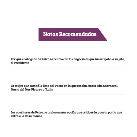
Notas Recomendadas
Por qué el abogado de Petro se reunió con la congresista que investigaba a su jefe,
el Presidente
La mujer que tumbó la lista del Pacto, en la que estaba María Fda. Carrascal,
María del Mar Pizarro y “Lalis
Los opositores de Petro no tuvieron más opción que criticar la puerta por la que
entró a la Casa Blanca