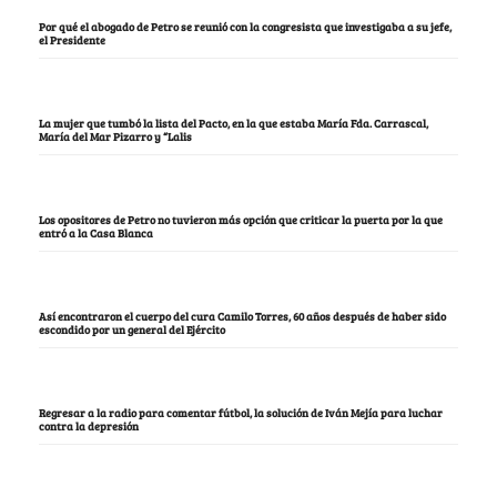
Por qué el abogado de Petro se reunió con la congresista que investigaba a su jefe,
el Presidente
La mujer que tumbó la lista del Pacto, en la que estaba María Fda. Carrascal,
María del Mar Pizarro y “Lalis
Los opositores de Petro no tuvieron más opción que criticar la puerta por la que
entró a la Casa Blanca
Así encontraron el cuerpo del cura Camilo Torres, 60 años después de haber sido
escondido por un general del Ejército
Regresar a la radio para comentar fútbol, la solución de Iván Mejía para luchar
contra la depresión