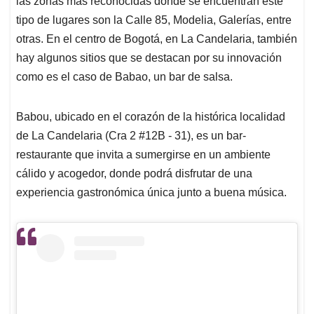
p
o
I
s
las zonas más reconocidas donde se encuentran este
p
k
n
tipo de lugares son la Calle 85, Modelia, Galerías, entre
otras. En el centro de Bogotá, en La Candelaria, también
hay algunos sitios que se destacan por su innovación
como es el caso de Babao, un bar de salsa.
Babou, ubicado en el corazón de la histórica localidad
de La Candelaria (Cra 2 #12B - 31), es un bar-
restaurante que invita a sumergirse en un ambiente
cálido y acogedor, donde podrá disfrutar de una
experiencia gastronómica única junto a buena música.