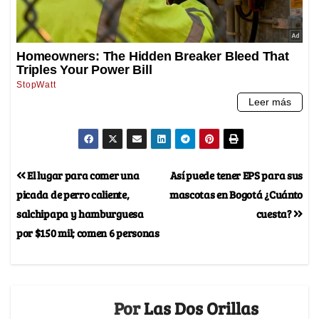
El lugar para comer una
Así puede tener EPS para sus
picada de perro caliente,
mascotas en Bogotá ¿Cuánto
salchipapa y hamburguesa
cuesta?
por $150 mil; comen 6 personas
Por
Las Dos Orillas