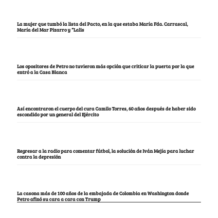
La mujer que tumbó la lista del Pacto, en la que estaba María Fda. Carrascal,
María del Mar Pizarro y “Lalis
Los opositores de Petro no tuvieron más opción que criticar la puerta por la que
entró a la Casa Blanca
Así encontraron el cuerpo del cura Camilo Torres, 60 años después de haber sido
escondido por un general del Ejército
Regresar a la radio para comentar fútbol, la solución de Iván Mejía para luchar
contra la depresión
La casona más de 100 años de la embajada de Colombia en Washington donde
Petro afinó su cara a cara con Trump