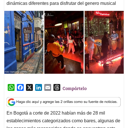
dinámicas diferentes para disfrutar del genero musical
W
F
X
L
E
T
Compártelo
h
a
i
m
h
a
c
n
a
r
t
e
k
i
e
En Bogotá a corte de 2022 habían más de 28 mil
s
b
e
l
a
establecimientos categorizados como bares, algunas de
A
o
d
d