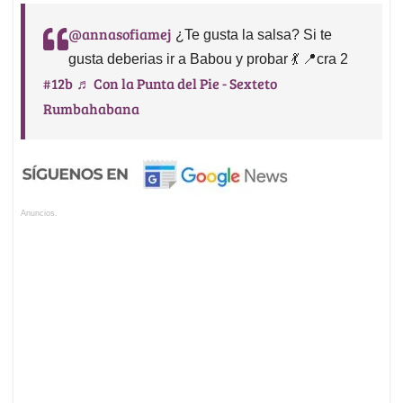
@annasofiamej
¿Te gusta la salsa? Si te
gusta deberias ir a Babou y probar 💃 📍cra 2
#12b
♬ Con la Punta del Pie - Sexteto
Rumbahabana
Anuncios.