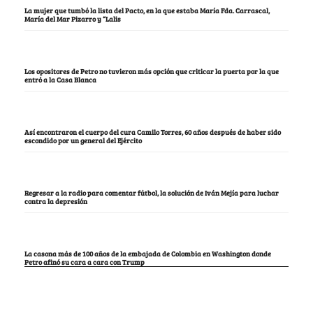
La mujer que tumbó la lista del Pacto, en la que estaba María Fda. Carrascal,
María del Mar Pizarro y “Lalis
Los opositores de Petro no tuvieron más opción que criticar la puerta por la que
entró a la Casa Blanca
Así encontraron el cuerpo del cura Camilo Torres, 60 años después de haber sido
escondido por un general del Ejército
Regresar a la radio para comentar fútbol, la solución de Iván Mejía para luchar
contra la depresión
La casona más de 100 años de la embajada de Colombia en Washington donde
Petro afinó su cara a cara con Trump