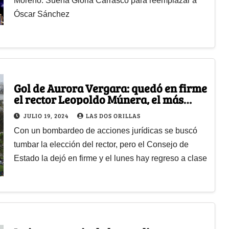
Moreno. Suena Gloria Carrasco para reemplazar a
Óscar Sánchez
Gol de Aurora Vergara: quedó en firme
el rector Leopoldo Múnera, el más
votado por los estudiantes
JULIO 19, 2024
LAS DOS ORILLAS
Con un bombardeo de acciones jurídicas se buscó
tumbar la elección del rector, pero el Consejo de
Estado la dejó en firme y el lunes hay regreso a clase