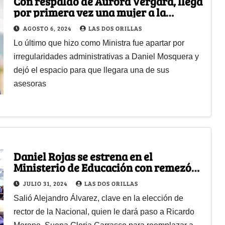
Con respaldo de Aurora Vergara, llega
por primera vez una mujer a la
rectoría de la Tecnológica del Chocó
AGOSTO 6, 2024
LAS DOS ORILLAS
Lo último que hizo como Ministra fue apartar por
irregularidades administrativas a Daniel Mosquera y
dejó el espacio para que llegara una de sus
asesoras
Daniel Rojas se estrena en el
Ministerio de Educación con remezón
en sus Viceministerios
JULIO 31, 2024
LAS DOS ORILLAS
Salió Alejandro Álvarez, clave en la elección de
rector de la Nacional, quien le dará paso a Ricardo