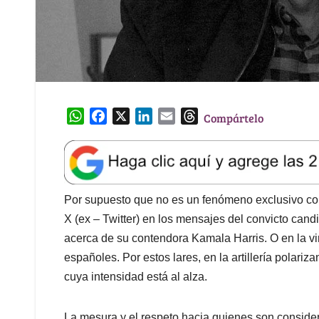
W
F
X
L
E
T
Compártelo
h
a
i
m
h
a
c
n
a
r
t
e
k
i
e
s
b
e
l
a
A
o
d
d
Por supuesto que no es un fenómeno exclusivo col
p
o
I
s
X (ex – Twitter) en los mensajes del convicto can
p
k
n
acerca de su contendora Kamala Harris. O en la vi
españoles. Por estos lares, en la artillería polari
cuya intensidad está al alza.
La mesura y el respeto hacia quienes son consider