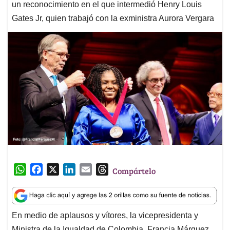
un reconocimiento en el que intermedió Henry Louis
Gates Jr, quien trabajó con la exministra Aurora Vergara
W
F
X
L
E
T
Compártelo
h
a
i
m
h
a
c
n
a
r
t
e
k
i
e
En medio de aplausos y vítores, la vicepresidenta y
s
b
e
l
a
Ministra de la Igualdad de Colombia, Francia Márquez,