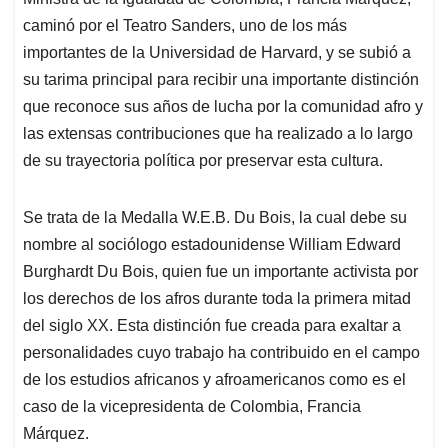
A
o
d
d
p
o
I
s
caminó por el Teatro Sanders, uno de los más
p
k
n
importantes de la Universidad de Harvard, y se subió a
su tarima principal para recibir una importante distinción
que reconoce sus años de lucha por la comunidad afro y
las extensas contribuciones que ha realizado a lo largo
de su trayectoria política por preservar esta cultura.
Se trata de la Medalla W.E.B. Du Bois, la cual debe su
nombre al sociólogo estadounidense William Edward
Burghardt Du Bois, quien fue un importante activista por
los derechos de los afros durante toda la primera mitad
del siglo XX. Esta distinción fue creada para exaltar a
personalidades cuyo trabajo ha contribuido en el campo
de los estudios africanos y afroamericanos como es el
caso de la vicepresidenta de Colombia, Francia
Márquez.