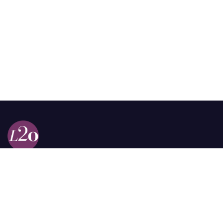
Calle 98a # 51-69 La Castellana
Bogotá, Colombia.
contacto @las2orillas.co
Pauta:
comercial@las2orillas.co