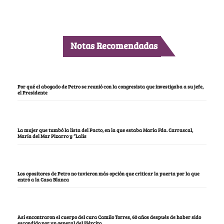
Notas Recomendadas
Por qué el abogado de Petro se reunió con la congresista que investigaba a su jefe,
el Presidente
La mujer que tumbó la lista del Pacto, en la que estaba María Fda. Carrascal,
María del Mar Pizarro y “Lalis
Los opositores de Petro no tuvieron más opción que criticar la puerta por la que
entró a la Casa Blanca
Así encontraron el cuerpo del cura Camilo Torres, 60 años después de haber sido
escondido por un general del Ejército