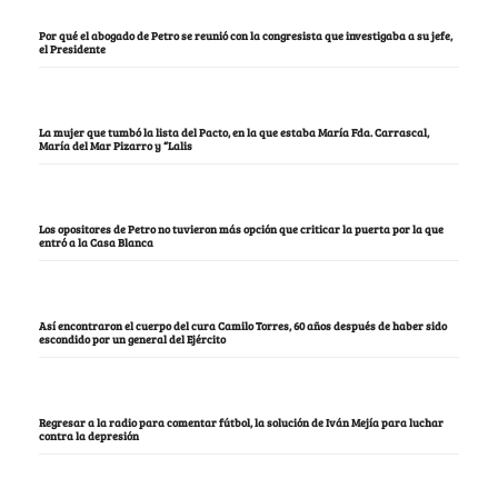
Por qué el abogado de Petro se reunió con la congresista que investigaba a su jefe,
el Presidente
La mujer que tumbó la lista del Pacto, en la que estaba María Fda. Carrascal,
María del Mar Pizarro y “Lalis
Los opositores de Petro no tuvieron más opción que criticar la puerta por la que
entró a la Casa Blanca
Así encontraron el cuerpo del cura Camilo Torres, 60 años después de haber sido
escondido por un general del Ejército
Regresar a la radio para comentar fútbol, la solución de Iván Mejía para luchar
contra la depresión