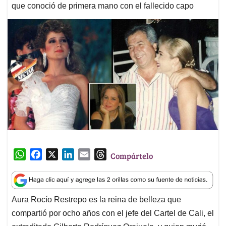
que conoció de primera mano con el fallecido capo
W
F
X
L
E
T
Compártelo
h
a
i
m
h
a
c
n
a
r
t
e
k
i
e
Aura Rocío Restrepo es la reina de belleza que
s
b
e
l
a
compartió por ocho años con el jefe del Cartel de Cali, el
A
o
d
d