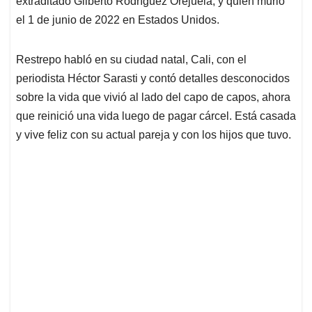
p
o
I
s
extraditado Gilberto Rodríguez Orejuela, y quien murió
p
k
n
el 1 de junio de 2022 en Estados Unidos.
Restrepo habló en su ciudad natal, Cali, con el
periodista Héctor Sarasti y contó detalles desconocidos
sobre la vida que vivió al lado del capo de capos, ahora
que reinició una vida luego de pagar cárcel. Está casada
y vive feliz con su actual pareja y con los hijos que tuvo.