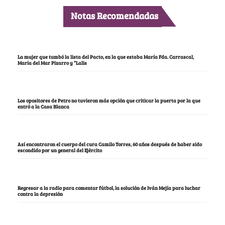
Notas Recomendadas
La mujer que tumbó la lista del Pacto, en la que estaba María Fda. Carrascal,
María del Mar Pizarro y “Lalis
Los opositores de Petro no tuvieron más opción que criticar la puerta por la que
entró a la Casa Blanca
Así encontraron el cuerpo del cura Camilo Torres, 60 años después de haber sido
escondido por un general del Ejército
Regresar a la radio para comentar fútbol, la solución de Iván Mejía para luchar
contra la depresión