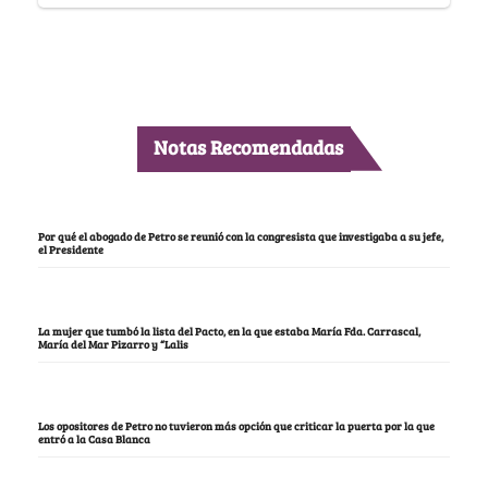
Notas Recomendadas
Por qué el abogado de Petro se reunió con la congresista que investigaba a su jefe,
el Presidente
La mujer que tumbó la lista del Pacto, en la que estaba María Fda. Carrascal,
María del Mar Pizarro y “Lalis
Los opositores de Petro no tuvieron más opción que criticar la puerta por la que
entró a la Casa Blanca